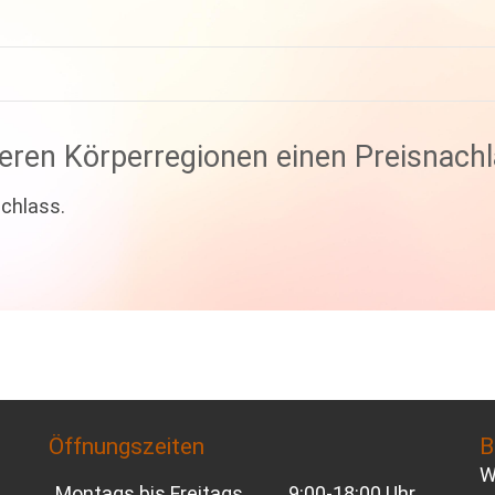
reren Körperregionen einen Preisnachl
chlass.
Öffnungszeiten
B
W
Montags bis Freitags
9:00-18:00 Uhr