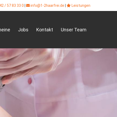
2 / 57 83 33 0
|
info@1-2haarfrei.de
|
Leistungen
heine
Jobs
Kontakt
Unser Team